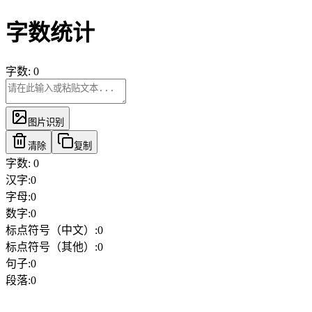
字数统计
字数:
0
图片识别
清除
复制
字数:
0
汉字
:
0
字母
:
0
数字
:
0
标点符号（中文）
:
0
标点符号（其他）
:
0
句子
:
0
段落
:
0